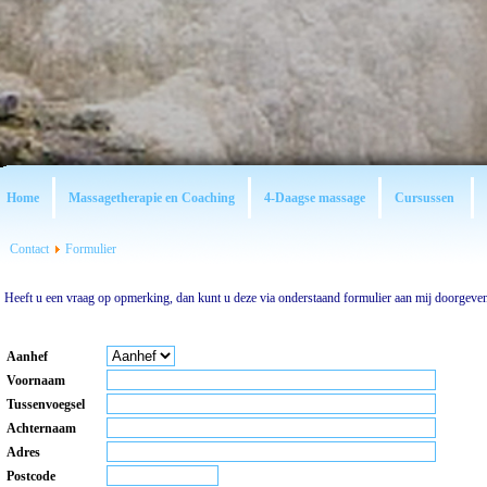
Home
Massagetherapie en Coaching
4-Daagse massage
Cursussen
Contact
Formulier
Heeft u een vraag op opmerking, dan kunt u deze via onderstaand formulier aan mij doorgeven
Aanhef
Voornaam
Tussenvoegsel
Achternaam
Adres
Postcode