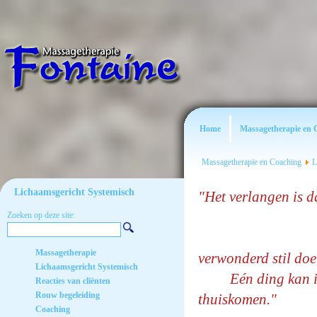
Home
Massagetherapie en 
Massagetherapie en Coaching
L
Lichaamsgericht Systemisch
"Het ver
Je kunt h
Zoeken op deze site:
Soms is 
Massagetherapie
verwonderd stil 
Lichaamsgericht Systemisch
Eén ding kan ik je
Reacties van cliënten
Rouw begeleiding
thuiskomen."
Coaching