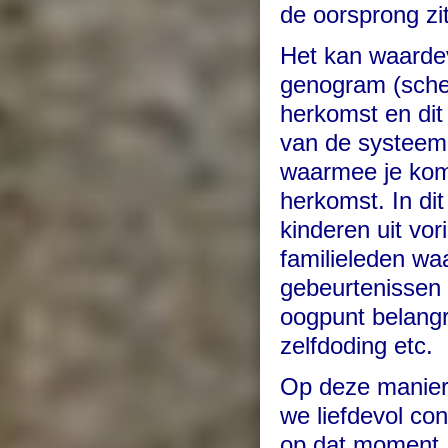
de oorsprong zit
Het kan waardev
genogram (schem
herkomst en dit
van de systeemd
waarmee je kom
herkomst. In di
kinderen uit vor
familieleden wa
gebeurtenissen 
oogpunt belangri
zelfdoding etc.
Op deze manier 
we liefdevol con
op dat moment. 