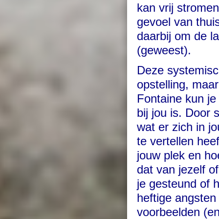
kan vrij strome
gevoel van thuis
daarbij om de la
(geweest).
Deze systemisc
opstelling, maar
Fontaine kun je
bij jou is. Door
wat er zich in j
te vertellen hee
jouw plek en hoe
dat van jezelf 
je gesteund of h
heftige angsten 
voorbeelden (en