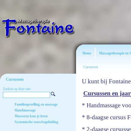
Home
Massagetherapie en 
Cursussen
Cursussen
U kunt bij Fontaine
Zoeken op deze site:
Cursussen en jaar
* Handmassage voor
Familieopstelling en massage
Handmassage
* 8-daagse cursus F
Masseren kun je leren
Systemische rouwbegeleiding
* 2-daagse cursussen